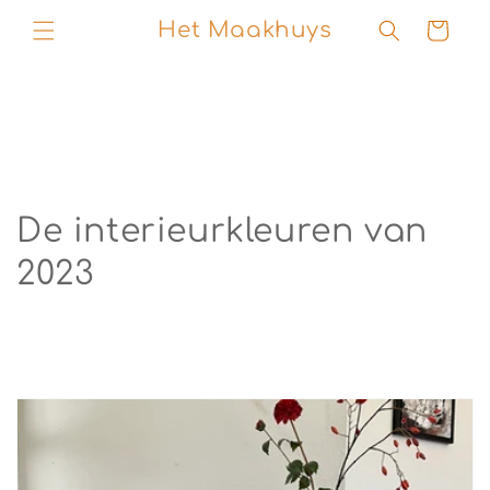
naar
Het Maakhuys
Winkelwage
de
content
De interieurkleuren van
2023