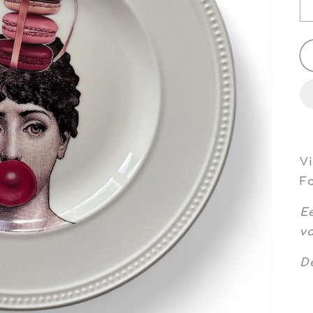
V
F
E
va
De