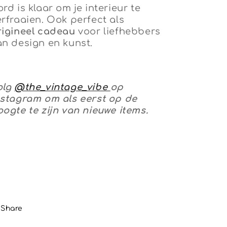
rd is klaar om je interieur te
erfraaien. Ook perfect als
rigineel cadeau
voor liefhebbers
an design en kunst.
olg
@the_vintage_vibe
op
nstagram om als eerst op de
oogte te zijn van nieuwe items.
Share