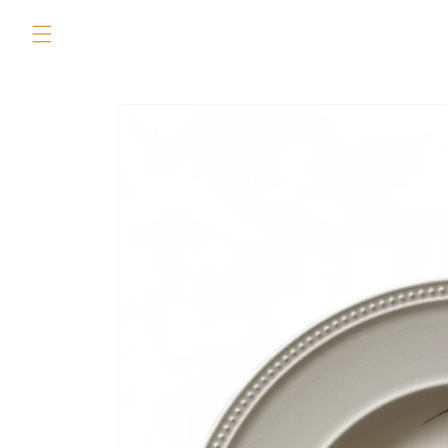
Skip to
content
Skip to
product
information