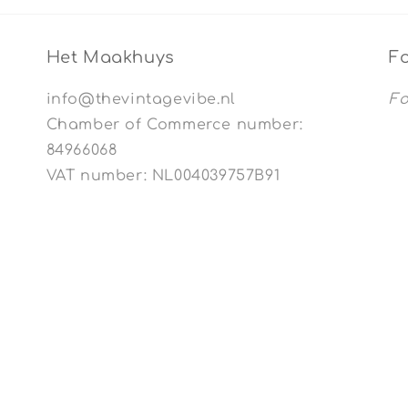
Het Maakhuys
Fo
info@thevintagevibe.nl
Fo
Chamber of Commerce number:
84966068
VAT number: NL004039757B91