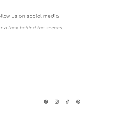
llow us on social media
r a look behind the scenes.
Facebook
Instagram
TikTok
Pinterest