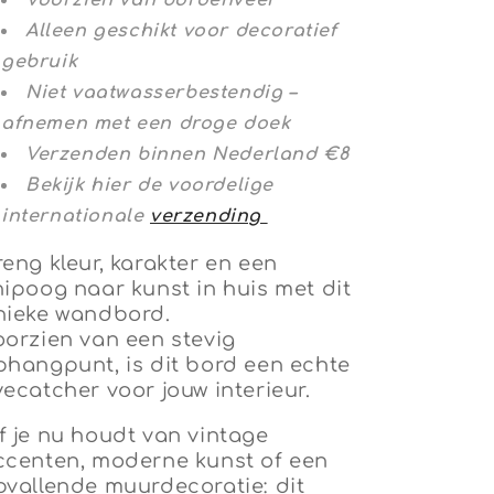
Voorzien van bordenveer
Alleen geschikt voor decoratief
gebruik
Niet vaatwasserbestendig –
afnemen met een droge doek
Verzenden binnen Nederland €8
Bekijk hier de voordelige
internationale
verzending
reng kleur, karakter en een
nipoog naar kunst in huis met dit
nieke wandbord.
oorzien van een stevig
phangpunt, is dit bord een echte
yecatcher voor jouw interieur.
f je nu houdt van vintage
ccenten, moderne kunst of een
pvallende muurdecoratie: dit