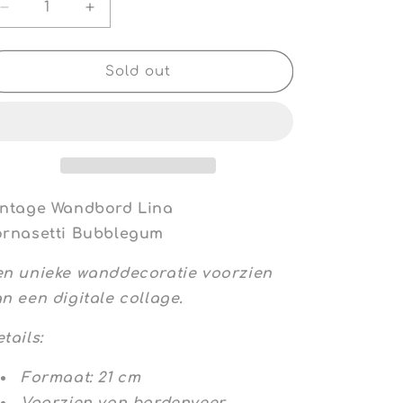
Decrease
Increase
quantity
quantity
for
for
Vintage
Vintage
Sold out
Wandbord
Wandbord
Lina
Lina
Fornasetti
Fornasetti
Bubblegum
Bubblegum
intage Wandbord Lina
ornasetti Bubblegum
en unieke wanddecoratie voorzien
n een digitale collage.
tails:
Formaat: 21 cm