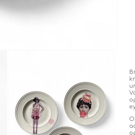
B
k
u
V
o
e
O
a
o