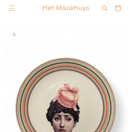
Skip to
Het Maakhuys
Cart
content
Skip to
product
information