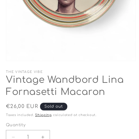
Open
media
1
THE VINTAGE VIBE
in
Vintage Wandbord Lina
modal
Fornasetti Macaron
Regular
€26,00 EUR
Sold out
price
Taxes included.
Shipping
calculated at checkout.
Quantity
Quantity