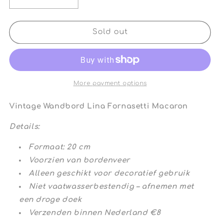
Decrease
Increase
quantity
quantity
for
for
Vintage
Vintage
Sold out
Wandbord
Wandbord
Lina
Lina
Fornasetti
Fornasetti
Macaron
Macaron
More payment options
Vintage Wandbord Lina Fornasetti Macaron
Details:
Formaat: 20 cm
Voorzien van bordenveer
Alleen geschikt voor decoratief gebruik
Niet vaatwasserbestendig – afnemen met
een droge doek
Verzenden binnen Nederland €8