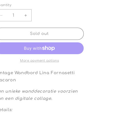
antity
antity
Decrease
Increase
quantity
quantity
for
for
Vintage
Vintage
Sold out
Wandbord
Wandbord
Lina
Lina
Fornasetti
Fornasetti
Macaron
Macaron
en
en
More payment options
Kauwgom
Kauwgom
intage Wandbord Lina Fornasetti
acaron
en unieke wanddecoratie voorzien
n een digitale collage.
tails: