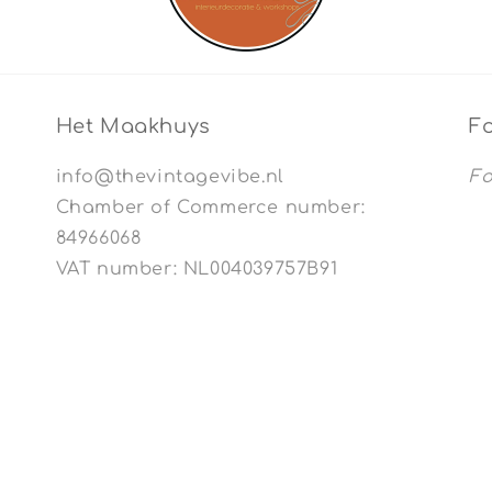
Het Maakhuys
Fo
info@thevintagevibe.nl
Fo
Chamber of Commerce number:
84966068
VAT number: NL004039757B91