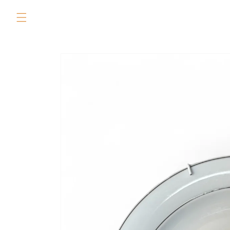
Skip to
content
Skip to
product
information