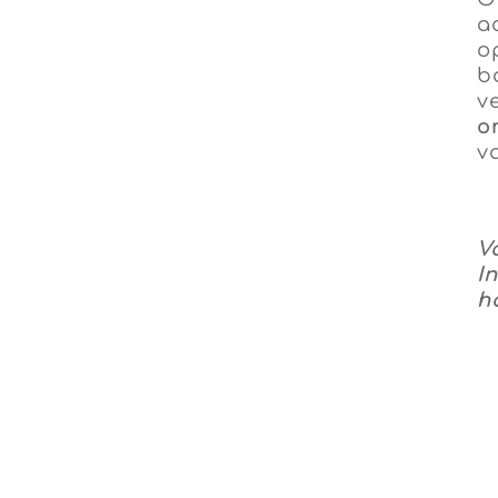
a
o
bo
v
o
v
V
I
h