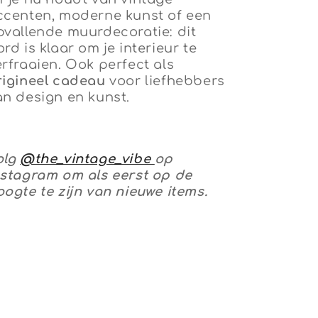
ccenten, moderne kunst of een
pvallende muurdecoratie: dit
rd is klaar om je interieur te
erfraaien. Ook perfect als
rigineel cadeau
voor liefhebbers
an design en kunst.
olg
@the_vintage_vibe
op
nstagram om als eerst op de
oogte te zijn van nieuwe items.