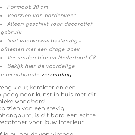
Formaat: 20 cm
Voorzien van bordenveer
Alleen geschikt voor decoratief
gebruik
Niet vaatwasserbestendig –
afnemen met een droge doek
Verzenden binnen Nederland €8
Bekijk hier de voordelige
internationale
verzending
reng kleur, karakter en een
nipoog naar kunst in huis met dit
nieke wandbord.
oorzien van een stevig
phangpunt, is dit bord een echte
yecatcher voor jouw interieur.
f je nu houdt van vintage