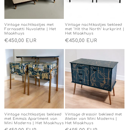
Vintage nachtkastjes met
Vintage nachtkastjes bekleed
Fornasetti Nuvolette | Het
met ‘Hit the North’ kurkprint |
Maakhuys
Het Maakhuys
Normale
€450,00 EUR
Normale
€450,00 EUR
prijs
prijs
Vintage nachtkastjes bekleed
Vintage dressoir bekleed met
met Emma's Apartment van
Atelier van Mini Moderns |
Mini Moderns | Het Maakhuys
Het Maakhuys