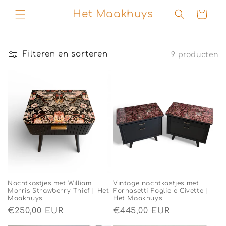
naar
Het Maakhuys
Winkelwage
de
content
Filteren en sorteren
9 producten
Nachtkastjes met William
Vintage nachtkastjes met
Morris Strawberry Thief | Het
Fornasetti Foglie e Civette |
Maakhuys
Het Maakhuys
Normale
€250,00 EUR
Normale
€445,00 EUR
prijs
prijs