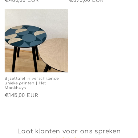
Normale
€450,00 EUR
Normale
€695,00 EUR
prijs
prijs
Bijzettafel in verschillende
unieke printen | Het
Maakhuys
Normale
€145,00 EUR
prijs
Laat klanten voor ons spreken