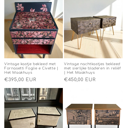
Vintage kastje bekleed met
Vintage nachtkastjes bekleed
Fornasetti Foglie e Civette |
met sierlijke bladeren in reliëf
Het Maakhuys
| Het Maakhuys
Normale
€395,00 EUR
Normale
€450,00 EUR
prijs
prijs