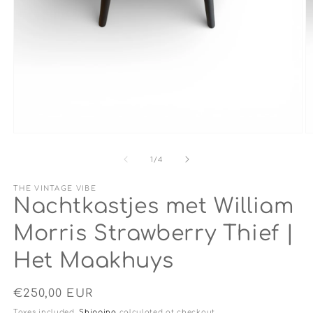
Open
O
media
m
1
2
of
1
/
4
in
in
modal
m
THE VINTAGE VIBE
Nachtkastjes met William
Morris Strawberry Thief |
Het Maakhuys
Regular
€250,00 EUR
price
Taxes included.
Shipping
calculated at checkout.