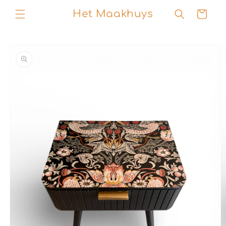
Skip to
Het Maakhuys
Cart
content
Skip to
product
information