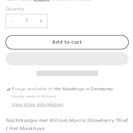
Quantity
Quantity
Decrease
Increase
quantity
quantity
for
for
Nachtkastjes
Nachtkastjes
Add to cart
met
met
William
William
Morris
Morris
Strawberry
Strawberry
Thief
Thief
|
|
Het
Het
Pickup available at
Het Maakhuys in Denekamp
Maakhuys
Maakhuys
Usually ready in 24 hours
View store information
Nachtkastjes met William Morris Strawberry Thief
| Het Maakhuys