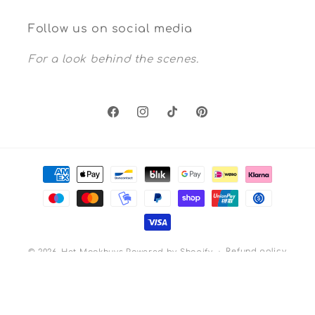
Follow us on social media
For a look behind the scenes.
Facebook
Instagram
TikTok
Pinterest
Payment
methods
Refund policy
© 2026,
Het Maakhuys
Powered by Shopify
Privacy policy
Terms of service
Shipping policy
Legal notice
Contact information