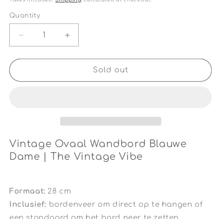
Quantity
Quantity
Decrease
Increase
quantity
quantity
for
for
Vintage
Vintage
Sold out
Ovaal
Ovaal
Wandbord
Wandbord
Blauwe
Blauwe
Dame
Dame
|
|
The
The
Vintage
Vintage
Vintage Ovaal Wandbord Blauwe
Vibe
Vibe
Dame | The Vintage Vibe
Formaat:
28 cm
Inclusief:
bordenveer om direct op te hangen of
een standaard om het bord neer te zetten