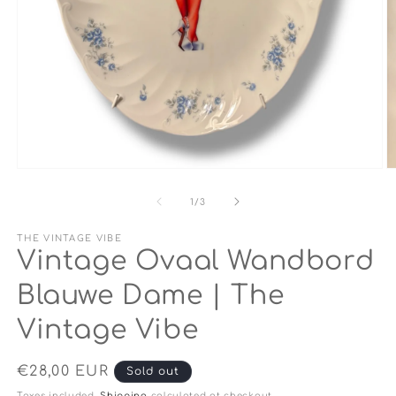
Open
O
media
m
1
2
of
1
/
3
in
in
modal
m
THE VINTAGE VIBE
Vintage Ovaal Wandbord
Blauwe Dame | The
Vintage Vibe
Regular
€28,00 EUR
Sold out
price
Taxes included.
Shipping
calculated at checkout.