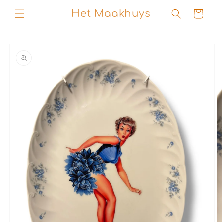
Skip to
Het Maakhuys
Cart
content
Skip to
product
information