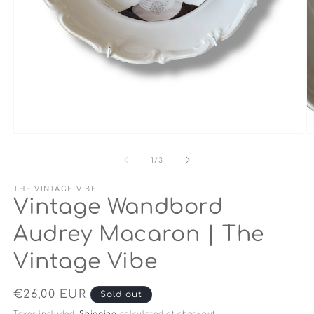
Open
O
media
m
1
2
of
1
/
3
in
in
modal
m
THE VINTAGE VIBE
Vintage Wandbord
Audrey Macaron | The
Vintage Vibe
Regular
€26,00 EUR
Sold out
price
Taxes included.
Shipping
calculated at checkout.