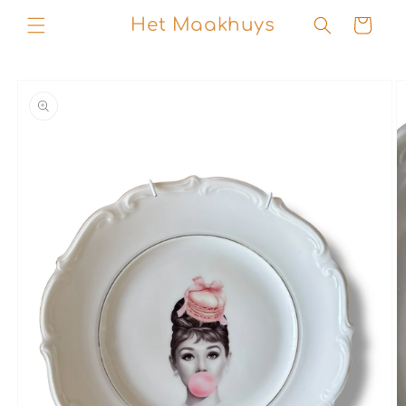
Skip to
Het Maakhuys
Cart
content
Skip to
product
information