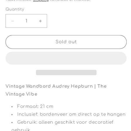
Quantity
Quantity
Decrease
Increase
quantity
quantity
for
for
Vintage
Vintage
Sold out
Wandbord
Wandbord
Audrey
Audrey
Macaron
Macaron
|
|
The
The
Vintage
Vintage
Vibe
Vibe
Vintage Wandbord Audrey Hepburn | The
Vintage Vibe
Formaat: 21 cm
Inclusief: bordenveer om direct op te hangen
Gebruik: alleen geschikt voor decoratief
gebruik