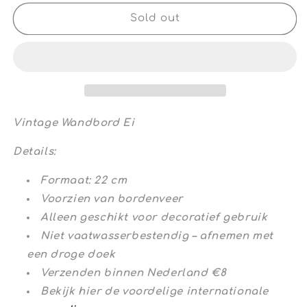
for
for
Vintage
Vintage
Sold out
Wandbord
Wandbord
Ei
Ei
Vintage Wandbord Ei
Details:
Formaat: 22 cm
Voorzien van bordenveer
Alleen geschikt voor decoratief gebruik
Niet vaatwasserbestendig – afnemen met
een droge doek
Verzenden binnen Nederland €8
Bekijk hier de voordelige internationale