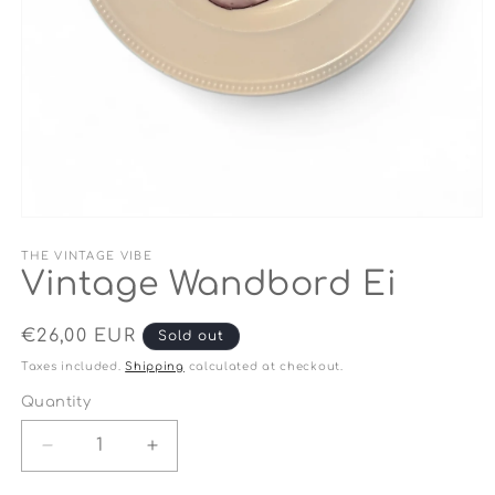
Open
media
1
THE VINTAGE VIBE
in
Vintage Wandbord Ei
modal
Regular
€26,00 EUR
Sold out
price
Taxes included.
Shipping
calculated at checkout.
Quantity
Quantity
Decrease
Increase
quantity
quantity