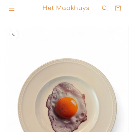
Skip to
Het Maakhuys
Cart
content
Skip to
product
information