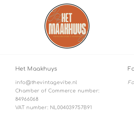
Het Maakhuys
Fo
info@thevintagevibe.nl
Fo
Chamber of Commerce number:
84966068
VAT number: NL004039757B91