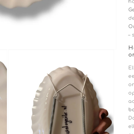
h
Ge
de
O
–
H
o
E
ee
o
o
a
b
Do
e