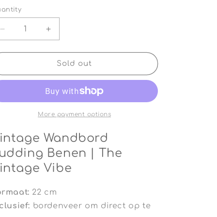
antity
antity
Decrease
Increase
quantity
quantity
for
for
Vintage
Vintage
Sold out
Wandbord
Wandbord
Pudding
Pudding
Benen
Benen
|
|
The
The
More payment options
Vintage
Vintage
Vibe
Vibe
intage Wandbord
udding Benen | The
intage Vibe
ormaat:
22 cm
clusief:
bordenveer om direct op te