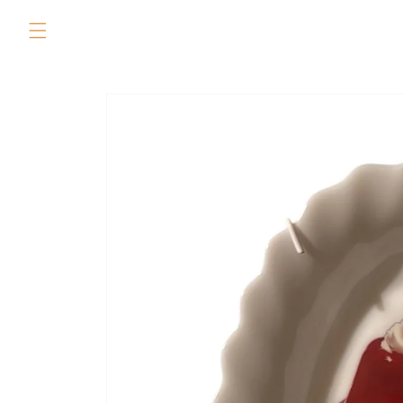
Skip to
content
Skip to
product
information