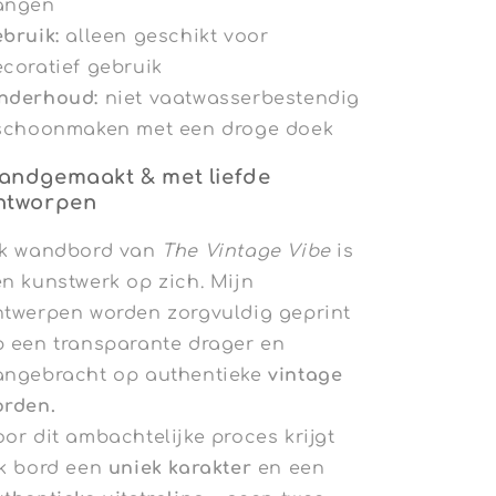
angen
bruik:
alleen geschikt voor
coratief gebruik
nderhoud:
niet vaatwasserbestendig
 schoonmaken met een droge doek
andgemaakt & met liefde
ntworpen
lk wandbord van
The Vintage Vibe
is
n kunstwerk op zich. Mijn
ntwerpen worden zorgvuldig geprint
p een transparante drager en
angebracht op authentieke
vintage
orden.
or dit ambachtelijke proces krijgt
lk bord een
uniek karakter
en een