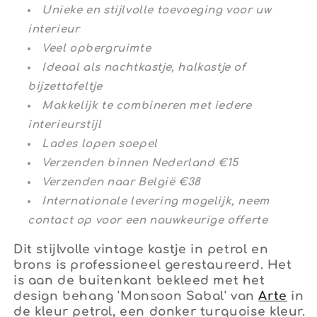
reliëf
reliëf
Unieke en stijlvolle toevoeging voor uw
|
|
interieur
The
The
Vintage
Vintage
Veel opbergruimte
Vibe
Vibe
Ideaal als nachtkastje, halkastje of
bijzettafeltje
Makkelijk te combineren met iedere
interieurstijl
Lades lopen soepel
Verzenden binnen Nederland €15
Verzenden naar België €38
Internationale levering mogelijk, neem
contact op voor een nauwkeurige offerte
Dit stijlvolle vintage kastje in petrol en
brons is professioneel gerestaureerd. Het
is aan de buitenkant bekleed met het
design behang 'Monsoon Sabal' van
Arte
in
de kleur petrol, een donker turquoise kleur.