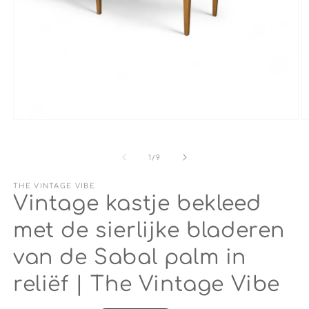
Media
M
1
2
openen
o
in
in
van
1
/
9
modaal
m
THE VINTAGE VIBE
Vintage kastje bekleed
met de sierlijke bladeren
van de Sabal palm in
reliëf | The Vintage Vibe