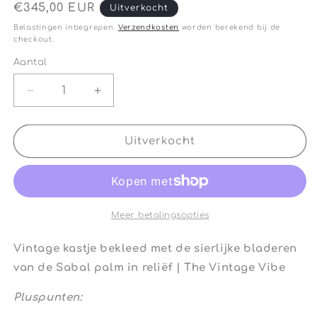
Normale
€345,00 EUR
Uitverkocht
prijs
Belastingen inbegrepen.
Verzendkosten
worden berekend bij de
checkout.
Aantal
Aantal
Aantal
Aantal
verlagen
verhogen
voor
voor
Vintage
Vintage
Uitverkocht
kastje
kastje
bekleed
bekleed
met
met
de
de
sierlijke
sierlijke
Meer betalingsopties
bladeren
bladeren
van
van
Vintage kastje bekleed met de sierlijke bladeren
de
de
van de Sabal palm in reliëf | The Vintage Vibe
Sabal
Sabal
palm
palm
Pluspunten:
in
in