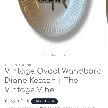
Media
M
1
2
openen
o
van
1
/
5
in
in
modaal
m
THE VINTAGE VIBE
Vintage Ovaal Wandbord
Diane Keaton | The
Vintage Vibe
Normale
€26,00 EUR
Uitverkocht
prijs
Belastingen inbegrepen.
Verzendkosten
worden berekend bij de