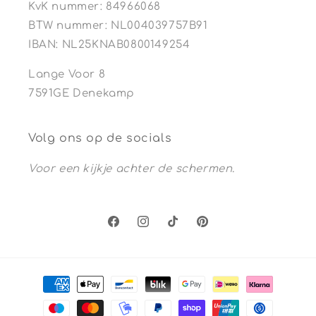
KvK nummer: 84966068
BTW nummer: NL004039757B91
IBAN: NL25KNAB0800149254
Lange Voor 8
7591GE Denekamp
Volg ons op de socials
Voor een kijkje achter de schermen.
Facebook
Instagram
TikTok
Pinterest
Betaalmethoden