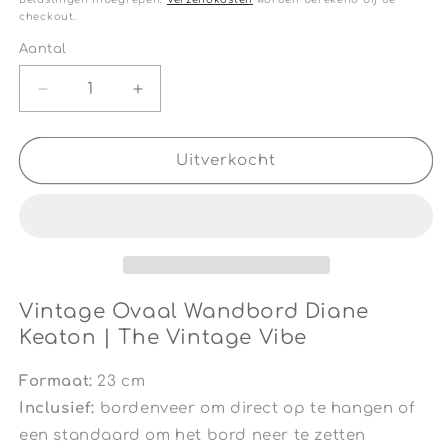
checkout.
Aantal
Aantal
Aantal
Aantal
verlagen
verhogen
voor
voor
Vintage
Vintage
Uitverkocht
Ovaal
Ovaal
Wandbord
Wandbord
Diane
Diane
Keaton
Keaton
|
|
The
The
Vintage
Vintage
Vintage Ovaal Wandbord Diane
Vibe
Vibe
Keaton | The Vintage Vibe
Formaat:
23 cm
Inclusief:
bordenveer om direct op te hangen of
een standaard om het bord neer te zetten