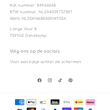
KvK nummer: 84966068
BTW nummer: NL004039757B91
IBAN: NL25KNAB0800149254
Lange Voor 8
7591GE Denekamp
Volg ons op de socials
Voor een kijkje achter de schermen.
Facebook
Instagram
TikTok
Pinterest
Betaalmethoden