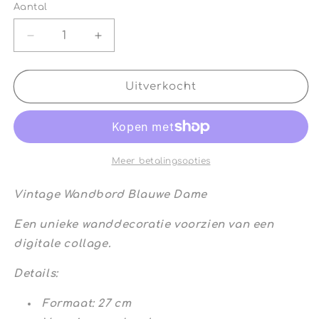
Aantal
Aantal
Aantal
Aantal
verlagen
verhogen
voor
voor
Vintage
Vintage
Uitverkocht
Wandbord
Wandbord
Blauwe
Blauwe
Dame
Dame
Meer betalingsopties
Vintage Wandbord Blauwe Dame
Een unieke wanddecoratie voorzien van een
digitale collage.
Details:
Formaat: 27 cm