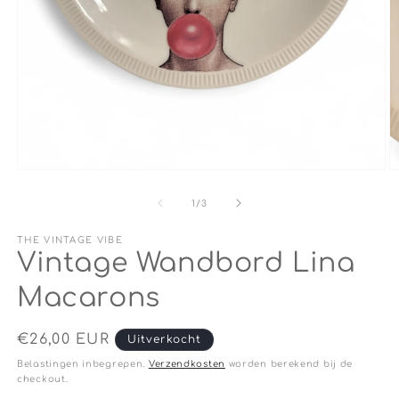
Media
M
1
2
openen
o
van
1
/
3
in
in
modaal
m
THE VINTAGE VIBE
Vintage Wandbord Lina
Macarons
Normale
€26,00 EUR
Uitverkocht
prijs
Belastingen inbegrepen.
Verzendkosten
worden berekend bij de
checkout.