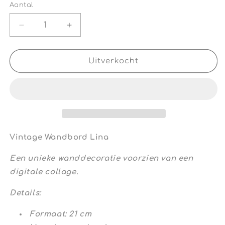
Aantal
Aantal
Aantal
Aantal
verlagen
verhogen
voor
voor
Vintage
Vintage
Uitverkocht
Wandbord
Wandbord
Lina
Lina
Macarons
Macarons
Vintage Wandbord Lina
Een unieke wanddecoratie voorzien van een
digitale collage.
Details:
Formaat: 21 cm