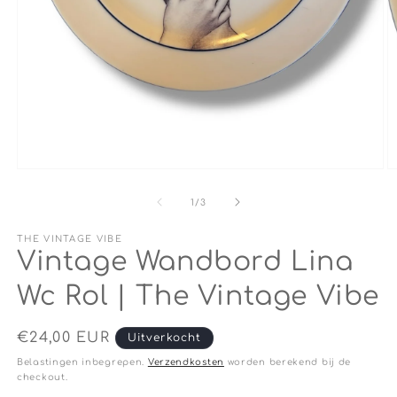
Media
M
1
2
openen
o
van
1
/
3
in
in
modaal
m
THE VINTAGE VIBE
Vintage Wandbord Lina
Wc Rol | The Vintage Vibe
Normale
€24,00 EUR
Uitverkocht
prijs
Belastingen inbegrepen.
Verzendkosten
worden berekend bij de
checkout.