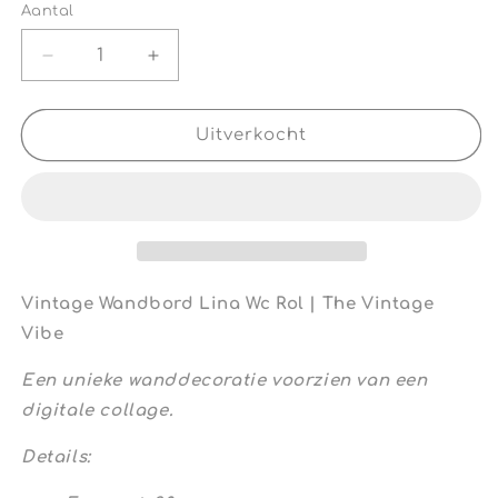
Aantal
Aantal
Aantal
Aantal
verlagen
verhogen
voor
voor
Vintage
Vintage
Uitverkocht
Wandbord
Wandbord
Lina
Lina
Wc
Wc
Rol
Rol
|
|
The
The
Vintage
Vintage
Vintage Wandbord Lina Wc Rol | The Vintage
Vibe
Vibe
Vibe
Een unieke wanddecoratie voorzien van een
digitale collage.
Details: