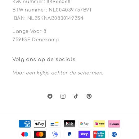
KvK nummer: 84966068
BTW nummer: NL004039757B91
IBAN: NL25KNAB0800149254
Lange Voor 8
7591GE Denekamp
Volg ons op de socials
Voor een kijkje achter de schermen.
Facebook
Instagram
TikTok
Pinterest
Betaalmethoden