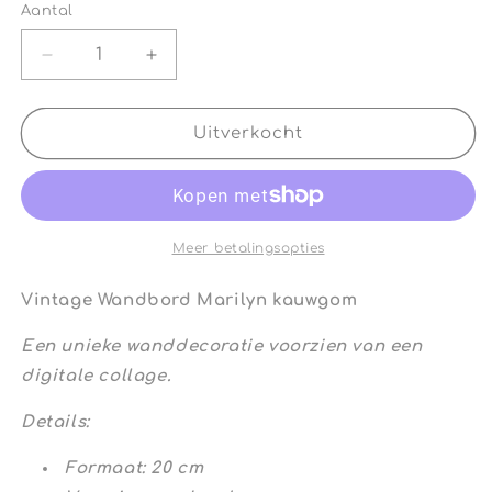
Aantal
Aantal
Aantal
Aantal
verlagen
verhogen
voor
voor
Vintage
Vintage
Uitverkocht
Wandbord
Wandbord
Marilyn
Marilyn
kauwgom
kauwgom
Meer betalingsopties
Vintage Wandbord Marilyn kauwgom
Een unieke wanddecoratie voorzien van een
digitale collage.
Details:
Formaat: 20 cm