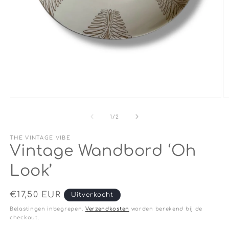
Media
M
1
2
openen
o
van
1
/
2
in
in
modaal
m
THE VINTAGE VIBE
Vintage Wandbord ‘Oh
Look’
Normale
€17,50 EUR
Uitverkocht
prijs
Belastingen inbegrepen.
Verzendkosten
worden berekend bij de
checkout.