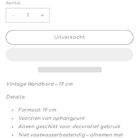
Aantal
Aantal
Aantal
Aantal
verlagen
verhogen
voor
voor
Vintage
Vintage
Uitverkocht
Wandbord
Wandbord
‘Oh
‘Oh
Look’
Look’
Vintage Wandbord – 19 cm
Details:
Formaat: 19 cm
Voorzien van ophangpunt
Alleen geschikt voor decoratief gebruik
Niet vaatwasserbestendig – afnemen met