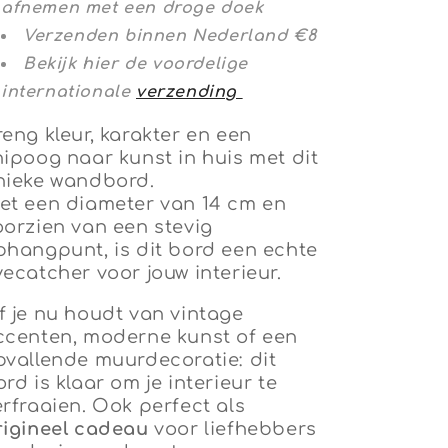
afnemen met een droge doek
Verzenden binnen Nederland €8
Bekijk hier de voordelige
internationale
verzending
reng kleur, karakter en een
nipoog naar kunst in huis met dit
nieke wandbord.
et een diameter van 14 cm en
oorzien van een stevig
phangpunt, is dit bord een echte
yecatcher voor jouw interieur.
f je nu houdt van vintage
ccenten, moderne kunst of een
pvallende muurdecoratie: dit
rd is klaar om je interieur te
erfraaien. Ook perfect als
rigineel cadeau
voor liefhebbers