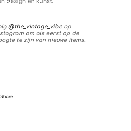
an design en kunst.
olg
@the_vintage_vibe
op
nstagram om als eerst op de
oogte te zijn van nieuwe items.
Share