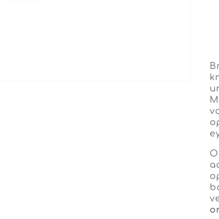
B
k
u
M
v
o
e
O
a
o
bo
v
o