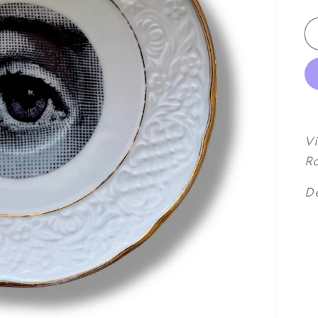
V
Ra
De