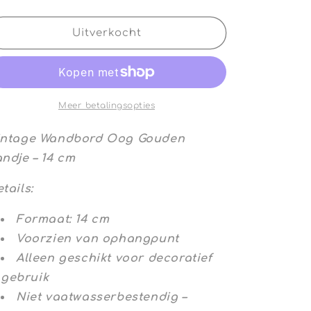
verlagen
verhogen
voor
voor
Vintage
Vintage
Uitverkocht
Wandbord
Wandbord
Oog
Oog
Gouden
Gouden
Randje
Randje
Meer betalingsopties
intage Wandbord Oog Gouden
ndje – 14 cm
tails:
Formaat: 14 cm
Voorzien van ophangpunt
Alleen geschikt voor decoratief
gebruik
Niet vaatwasserbestendig –