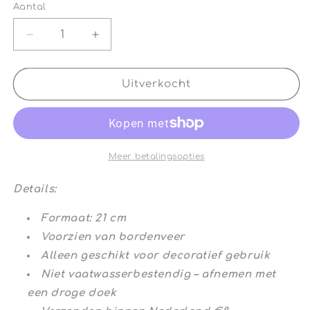
Aantal
Aantal
Aantal
Aantal
verlagen
verhogen
voor
voor
Vintage
Vintage
Uitverkocht
Wandbord
Wandbord
Ovaal
Ovaal
Dame
Dame
Meer betalingsopties
Details:
Formaat: 21 cm
Voorzien van bordenveer
Alleen geschikt voor decoratief gebruik
Niet vaatwasserbestendig – afnemen met
een droge doek