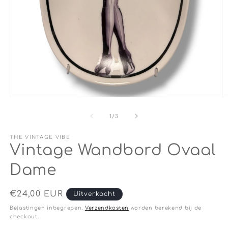
Media
M
1
2
openen
o
van
1
/
3
in
in
modaal
m
THE VINTAGE VIBE
Vintage Wandbord Ovaal
Dame
Normale
€24,00 EUR
Uitverkocht
prijs
Belastingen inbegrepen.
Verzendkosten
worden berekend bij de
checkout.