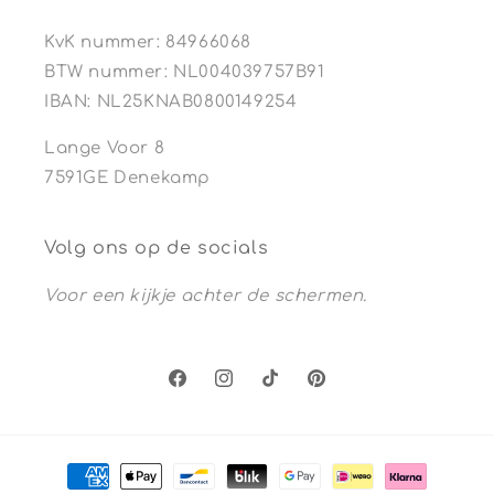
KvK nummer: 84966068
BTW nummer: NL004039757B91
IBAN: NL25KNAB0800149254
Lange Voor 8
7591GE Denekamp
Volg ons op de socials
Voor een kijkje achter de schermen.
Facebook
Instagram
TikTok
Pinterest
Betaalmethoden