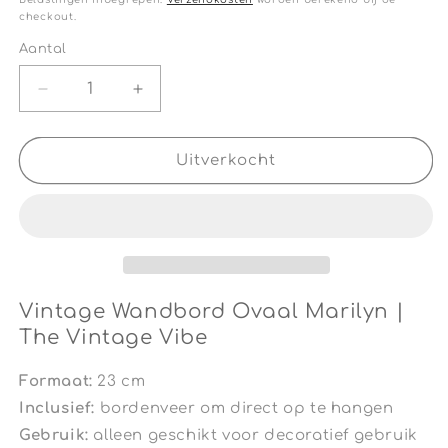
checkout.
Aantal
Aantal
Aantal
Aantal
verlagen
verhogen
voor
voor
Vintage
Vintage
Uitverkocht
Wandbord
Wandbord
Ovaal
Ovaal
Marilyn
Marilyn
|
|
The
The
Vintage
Vintage
Vibe
Vibe
Vintage Wandbord Ovaal Marilyn |
The Vintage Vibe
Formaat:
23 cm
Inclusief:
bordenveer om direct op te hangen
Gebruik:
alleen geschikt voor decoratief gebruik