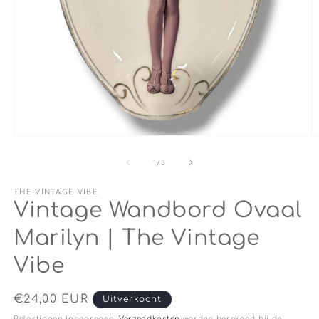
Media
M
1
2
openen
o
van
1
/
3
in
in
modaal
m
THE VINTAGE VIBE
Vintage Wandbord Ovaal
Marilyn | The Vintage
Vibe
Normale
€24,00 EUR
Uitverkocht
prijs
Belastingen inbegrepen.
Verzendkosten
worden berekend bij de