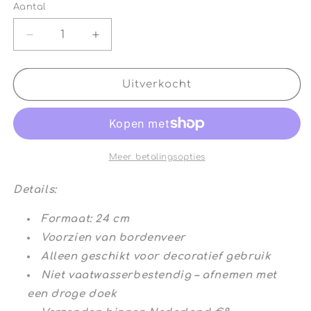
Aantal
Aantal
Aantal
Aantal
verlagen
verhogen
voor
voor
Vintage
Vintage
Uitverkocht
Wandbord
Wandbord
Ovaal
Ovaal
Pudding
Pudding
Benen
Benen
Meer betalingsopties
Details:
Formaat: 24 cm
Voorzien van bordenveer
Alleen geschikt voor decoratief gebruik
Niet vaatwasserbestendig – afnemen met
een droge doek