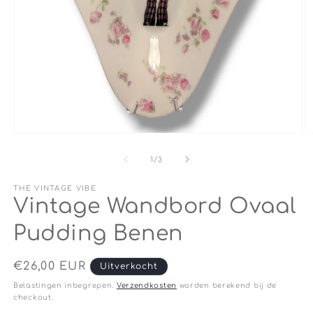
Media
M
1
2
openen
o
van
1
/
3
in
in
modaal
m
THE VINTAGE VIBE
Vintage Wandbord Ovaal
Pudding Benen
Normale
€26,00 EUR
Uitverkocht
prijs
Belastingen inbegrepen.
Verzendkosten
worden berekend bij de
checkout.