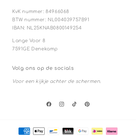
KvK nummer: 84966068
BTW nummer: NL004039757B91
IBAN: NL25KNAB0800149254
Lange Voor 8
7591GE Denekamp
Volg ons op de socials
Voor een kijkje achter de schermen.
Facebook
Instagram
TikTok
Pinterest
Betaalmethoden