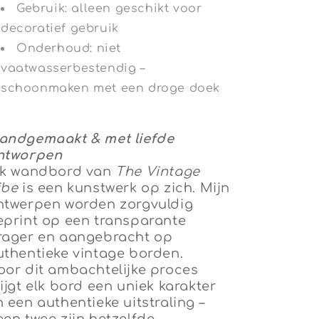
Gebruik: alleen geschikt voor
decoratief gebruik
Onderhoud: niet
vaatwasserbestendig –
schoonmaken met een droge doek
andgemaakt & met liefde
ntworpen
lk wandbord van
The Vintage
ibe
is een kunstwerk op zich. Mijn
ntwerpen worden zorgvuldig
eprint op een transparante
rager en aangebracht op
uthentieke vintage borden.
oor dit ambachtelijke proces
ijgt elk bord een uniek karakter
n een authentieke uitstraling –