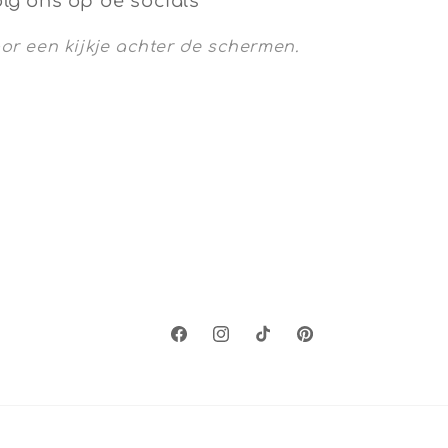
lg ons op de socials
or een kijkje achter de schermen.
Facebook
Instagram
TikTok
Pinterest