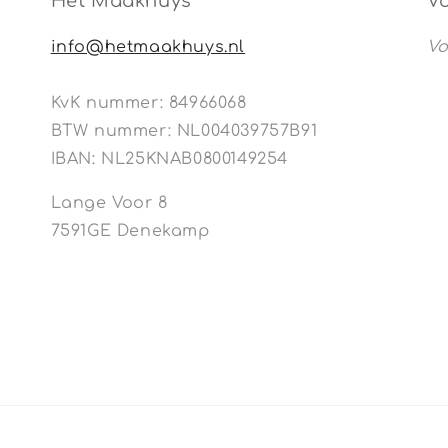
Het Maakhuys
Vo
info@hetmaakhuys.nl
Vo
KvK nummer: 84966068
BTW nummer: NL004039757B91
IBAN: NL25KNAB0800149254
Lange Voor 8
7591GE Denekamp