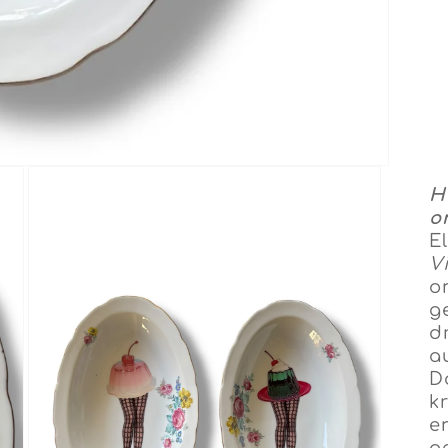
H
o
E
V
o
g
d
a
D
kr
e