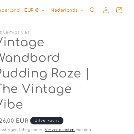
T
Inloggen
Winkelwagen
Nederland | EUR €
Nederlands
a
a
E VINTAGE VIBE
l
Vintage
Wandbord
Pudding Roze |
The Vintage
Vibe
ormale
26,00 EUR
Uitverkocht
ijs
lastingen inbegrepen.
Verzendkosten
worden