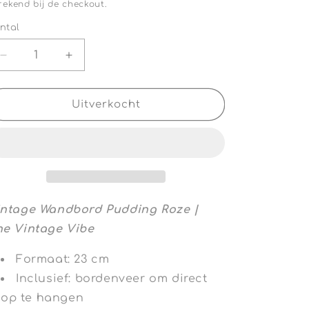
rekend bij de checkout.
ntal
ntal
Aantal
Aantal
verlagen
verhogen
voor
voor
Vintage
Vintage
Uitverkocht
Wandbord
Wandbord
Pudding
Pudding
Roze
Roze
|
|
The
The
Vintage
Vintage
Vibe
Vibe
intage Wandbord Pudding Roze |
he Vintage Vibe
Formaat: 23 cm
Inclusief: bordenveer om direct
op te hangen