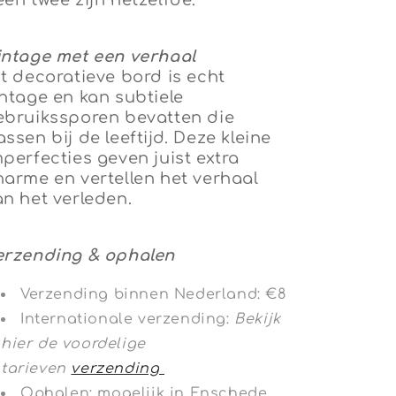
een twee zijn hetzelfde.
intage met een verhaal
it decoratieve bord is echt
intage en kan subtiele
ebruikssporen bevatten die
ssen bij de leeftijd. Deze kleine
mperfecties geven juist extra
harme en vertellen het verhaal
an het verleden.
erzending & ophalen
Verzending binnen Nederland: €8
Internationale verzending:
Bekijk
hier de voordelige
tarieven
verzending
Ophalen: mogelijk in Enschede